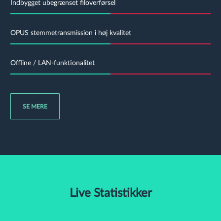
Indbygget ubegrænset filoverførsel
OPUS stemmetransmission i høj kvalitet
Offline / LAN-funktionalitet
Avanceret tilladelsessystem
Let at bruge chatbox med understøttelse af markdown
Åben Kilde
Direkte Beskeder
SE MERE
Live Statistikker