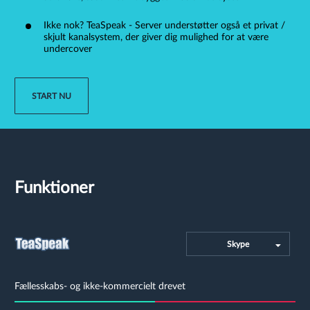
Ikke nok? TeaSpeak - Server understøtter også et privat /
skjult kanalsystem, der giver dig mulighed for at være
undercover
START NU
Funktioner
Skype
Fællesskabs- og ikke-kommercielt drevet