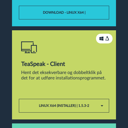
DOWNLOAD - LINUX X64 |
TeaSpeak - Client
Hent det eksekverbare og dobbeltklik på
det for at udføre installationsprogrammet.
LINUX X64 (INSTALLER) | 1.5.3-2