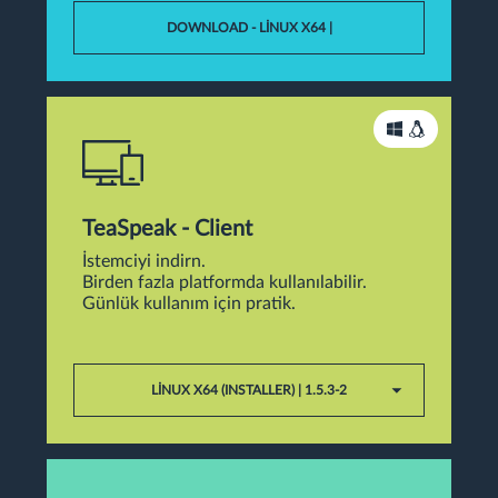
DOWNLOAD - LINUX X64 |
TeaSpeak - Client
İstemciyi indirn.
Birden fazla platformda kullanılabilir.
Günlük kullanım için pratik.
LINUX X64 (INSTALLER) | 1.5.3-2