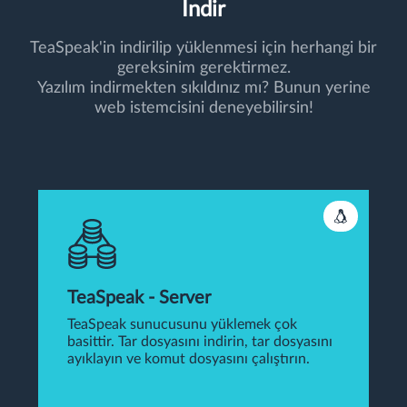
İndir
TeaSpeak'in indirilip yüklenmesi için herhangi bir
gereksinim gerektirmez.
Yazılım indirmekten sıkıldınız mı? Bunun yerine
web istemcisini deneyebilirsin!
TeaSpeak - Server
TeaSpeak sunucusunu yüklemek çok
basittir. Tar dosyasını indirin, tar dosyasını
ayıklayın ve komut dosyasını çalıştırın.