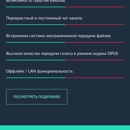
Возможность скрытия каналов
Перекрестный и постоянный чат канала
Встроенная система неограниченной передачи файлов
Высокое качество передачи голоса в режиме кодека OPUS
Оффлайн / LAN функциональность
Расширенная система прав
Простой в использовании чат с поддержкой markdown
Открытый исходный код
Прямой обмен сообщениями
ПОСМОТРЕТЬ ПОДРОБНЕЕ